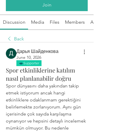
Join
Discussion
Media
Files
Members
About
Back
Дарья Шайденкова
June 10, 2026
Supporter
Spor etkinliklerine katılım
nasıl planlanabilir doğru
Spor dünyasını daha yakından takip 
etmek istiyorum ancak hangi 
etkinliklere odaklanmam gerektiğini 
belirlemekte zorlanıyorum. Aynı gün 
içerisinde çok sayıda karşılaşma 
oynanıyor ve hepsini detaylı incelemek 
mümkün olmuyor. Bu nedenle 