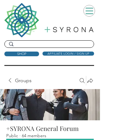
SHOP
AFFILIATE LOGIN / SIGN UP
Groups
+SYRONA General Forum
Public
·
64 members