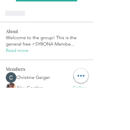
Like
About
Welcome to the group! This is the
general free +SYRONA Membe
...
Read more
Members
Christine Geiger
Follow
Alex Gordon
Follow
Dan Corey
Follow
Pepko Akrapovik
Follow
Supporter
Dana Beren Watts
Follow
See All Members (64)