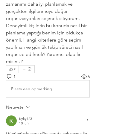
zamanımı daha iyi planlamak ve 
gerçekten ilgilenmeye değer 
organizasyonları seçmek istiyorum. 
Deneyimli kişilerin bu konuda nasıl bir 
planlama yaptığı benim için oldukça 
önemli. Hangi kriterlere göre seçim 
yapılmalı ve günlük takip süreci nasıl 
organize edilmeli? Yardımcı olabilir 
misiniz?
0
1
6
Plaats een opmerking...
Nieuwste
Kyky123
10 jun
Günümüzde spor dünyasında çok sayıda lig, 